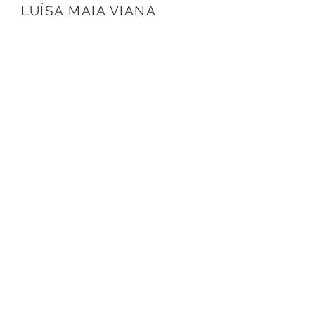
LUÍSA MAIA VIANA
luisa@andradefigueira.com
MARCELO DE ANDRADE
FIGUEIRA
marcelo@andradefigueira.com
NICOLE SILVA PEREIRA