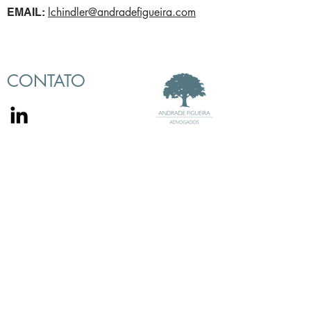
lchindler@andradefigueira.com
EMAIL:
CONTATO
Telefone:
(21) 2215-5699
af@andradefigueira.com
Av. Alm. Barroso, 63 | Sala 2709
Centro - Rio de Janeiro - RJ
CEP
20031-913
Av. Pedroso de Morais 457 |Sala 1002
Pinheiros - São Paulo-SP
CEP 05419-000